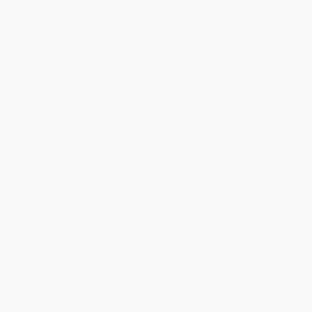
JUDY G.
Verified Customer
Aug 6, 2026
Devon is the best! She makes it so easy to order.
Thank you!!
Reply from bulkbookstore.com
Thank you for your generous review, Judy! It is
an honor to work with you and we look forward
to brightening your day again soon! Happy
reading! :)
Share
BRENDA H.
Verified Customer