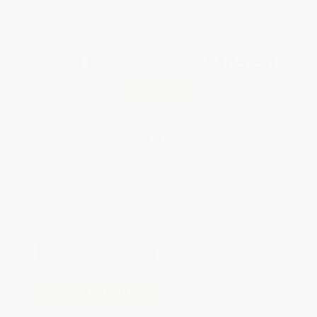
WISHLIST
Total for
25
copies:
$405.50
Save
$218.25
$24.95
$16.22
35%
List Price
Your Price Per Book
Discount
Found a lower price on another site?
Request a Price Match
QUANTITY:
Minimum Order:
25
copies per title
Pre-order this book today and
they will ship when released on
Aug 25, 2026
Add to Quote