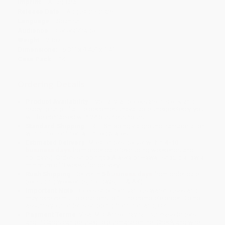
Imprint:
Alfaguara
Release Date:
August 25, 2026
Language:
Spanish
Audience:
General/trade
Weight:
23oz
Dimensions:
6.01" x 9.45" x 1.4"
Case Pack:
14
Ordering Details
Product Availability:
Typically, all books are in stock and
ready to ship. If a title becomes unavailable unexpectedly, you
will be contacted with 24 business hours.
Standard Shipping:
FREE Shipping via ground transportation
within the continental United States.
Estimated Delivery:
Most orders deliver within
4-10
business days
from order date (excluding weekends and
holidays). Orders shipping to Alaska or Hawaii should allow a
minimum of 3 weeks for delivery.
Rush Shipping:
Deliver in
5 business days
from order date
(excluding weekends, holidays, HI & AK).
Important Note:
Books ship from various warehouses and
may receive multiple cartons to fill the complete order. Do not
assume your order is shipping from Portland, OR.
Payment Terms:
Visa, MC, Amex, PayPal, Purchase Orders
and P-Cards can be used to purchase online. Check and wire-