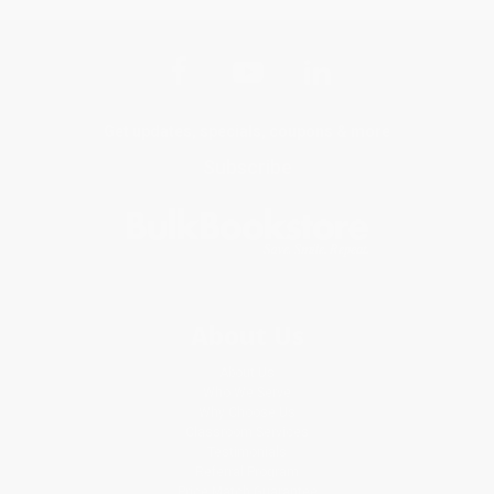
Get updates, specials, coupons & more
Subscribe
About Us
About Us
Who We Serve
Why Choose Us
Classroom Services
Testimonials
Referral Program
Price Match Guarantee