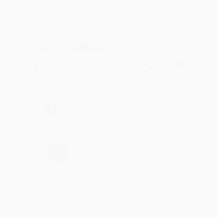
Aug 4, 2026
Customer service was very helpful getting my
account updated.
Reply from bulkbookstore.com
Thank you for taking the time to leave a review
Brenda, we really appreciate it!
Share
›
1
2
3
4
5