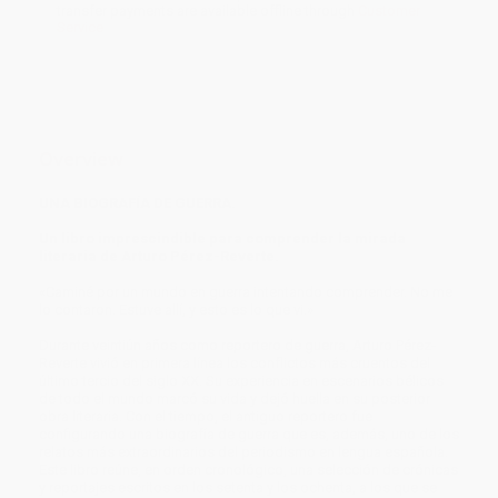
transfer payments are available offline through
Customer
Service
Overview
UNA BIOGRAFÍA DE GUERRA.
Un libro imprescindible para comprender la mirada
literaria de Arturo Pérez-Reverte.
«Caminé por un mundo en guerra intentando comprender. No me
lo contaron. Estuve allí, y esto es lo que vi.»
Durante veintiún años como reportero de guerra, Arturo Pérez-
Reverte vivió en primera línea los conflictos más cruentos del
último tercio del siglo XX. Su experiencia en escenarios bélicos
de todo el mundo marcó su vida y dejó huella en su posterior
obra literaria. Con el tiempo, el antiguo reportero fue
configurando una biografía de guerra que es, además, uno de los
relatos más extraordinarios del periodismo en lengua española.
Este libro reúne, en orden cronológico, una selección de crónicas
y reportajes escritos en los setenta y los ochenta, a los que se