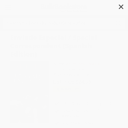
✕
Search
Enviado Especial / Special
Correspondent (Spanish
Edition)
Author:
Arturo Pérez-Reverte
Format: Paperback
ISBN:
9786073875196
List Price
$24.95
Up to
49
% OFF
FREE Ground Shipping in US
Expect Delivery in 4-10
weekdays
Brand New Books