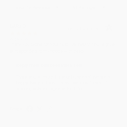
Sort Reviews
Filter Reviews by Rating
BARB D.
Verified Customer
Aug 6, 2026
Thank you Gloria for your help - ALWAYS! She is great
at responding to my needs with ease!
Reply from bulkbookstore.com
Thank you so much for your business! We are so
happy that you found us and we look forward to
working with you again in the future. :)
Share