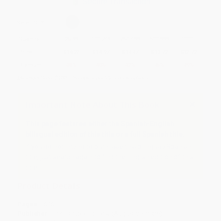
Secure Transaction
Select
QTY
:
Quantity
25
-
99
100
-
249
250
-
499
500
-
999
1000
+
Price
$
16.22
$
14.97
$
14.47
$
13.72
$
12.72
Discount
35%
40%
42%
45%
49%
Minimum Order $100 / 25 copies per title, no exceptions
Important Note About This Book
This page features either the Spanish-English
bilingual edition of this title or a full Spanish title.
If you do not intend to purchase this bilingual/Spanish
title, just search again to find the English edition of this
title.
Product Details
Pages:
616
Publisher:
PRH Grupo Editorial (August 25, 2026)