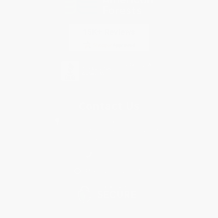
Contact Us
1 Lincoln Center
10300 SW Greenburg Road, Suite 430
Portland, OR 97223
877-252-2787
Monday-Friday 8-5 PST