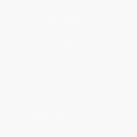
Social Responsibility
Blog
Help
Request a Quote
Customer Service
Return Policy
FAQs
Shipping
Purchase Orders
Terms and Conditions
Privacy Policy
Specials & Giveaways
Sales Tax Certificate Upload
You Buy Books. We Plant Trees.
Every order you place helps us plant trees across America.