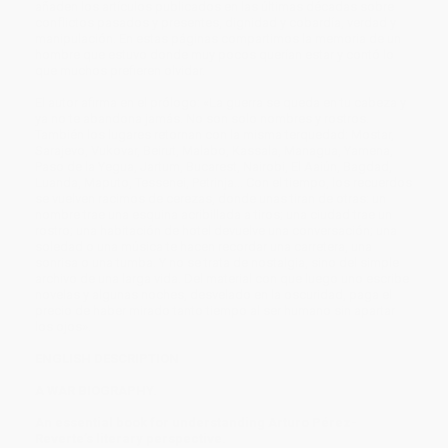
añaden los artículos publicados en las últimas décadas sobre
conflictos pasados y presentes, dignidad y cobardía, verdad y
manipulación. En estas páginas compartimos la memoria de un
hombre que estuvo donde muy pocos querían estar y contó lo
que muchos prefieren olvidar.
El autor afirma en el prólogo: «La guerra se queda en tu cabeza y
ya no te abandona jamás. No son solo nombres y rostros.
También los lugares retornan con la misma terquedad: Mostar,
Sarajevo, Vukovar, Beirut, Malabo, Kassala, Managua, Yamena,
Paso de la Yegua, Jartum, Bucarest, Nairobi, El Aaiún, Bagdad,
Luanda, Maputo, Tessenei, Petrinja... Con el tiempo, los recuerdos
se vuelven racimos de cerezas, donde unas tiran de otras: un
nombre trae una esquina acribillada a tiros; una ciudad trae un
rostro; una habitación de hotel devuelve una conversación; una
soledad o una música te hacen recordar una carretera, una
sonrisa o una tumba. Y no se trata de nostalgia, sino del simple
archivo de una larga vida. Del material con que luego uno escribe
novelas y algunas noches, desvelado en la oscuridad, paga el
precio de haber mirado tanto tiempo al ser humano sin apartar
los ojos».
ENGLISH DESCRIPTION
A WAR BIOGRAPHY.
An essential book for understanding Arturo Pérez-
Reverte’s literary perspective.